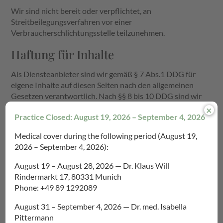
Wir sind nicht bereit oder verpflichtet, an
Streitbeilegungsverfahren vor einer
Verbraucherschlichtungsstelle teilzunehmen.
Haftung für Inhalte
Als Diensteanbieter sind wir gemäß § 7 Abs.1 DDG für
eigene Inhalte auf diesen Seiten nach den allgemeinen
Gesetzen verantwortlich. Nach §§ 8 bis 10 DDG sind wir
als Diensteanbieter jedoch nicht verpflichtet, übermittelte
×
Practice Closed: August 19, 2026 – September 4, 2026
oder gespeicherte fremde Informationen zu überwachen
oder nach Umständen zu forschen, die auf eine
Medical cover during the following period (August 19,
rechtswidrige Tätigkeit hinweisen.
2026 – September 4, 2026):
Verpflichtungen zur Entfernung oder Sperrung der
August 19 – August 28, 2026 — Dr. Klaus Will
Nutzung von Informationen nach den allgemeinen
Rindermarkt 17, 80331 Munich
Gesetzen bleiben hiervon unberührt. Eine diesbezügliche
Phone: +49 89 1292089
Haftung ist jedoch erst ab dem Zeitpunkt der Kenntnis
einer konkreten Rechtsverletzung möglich. Bei
August 31 – September 4, 2026 — Dr. med. Isabella
Bekanntwerden von entsprechenden Rechtsverletzungen
Pittermann