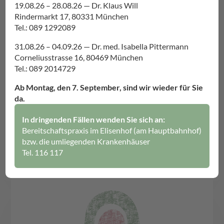
19.08.26 – 28.08.26 — Dr. Klaus Will
Rindermarkt 17, 80331 München
Tel.: 089 1292089
Wechseljahre und
Anti-Aging
31.08.26 – 04.09.26 — Dr. med. Isabella Pittermann
Corneliusstrasse 16, 80469 München
Tel.: 089 2014729
Ab Montag, den 7. September, sind wir wieder für Sie
da.
In dringenden Fällen wenden Sie sich an:
Bereitschaftspraxis im Elisenhof (am Hauptbahnhof)
bzw. die umliegenden Krankenhäuser
Tel. 116 117
Krebsnachsorge